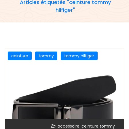
Articles étiquetés "ceinture tommy
hilfiger"
ceinture
tommy
tommy hilfiger
,
accessoire
ceinture tommy