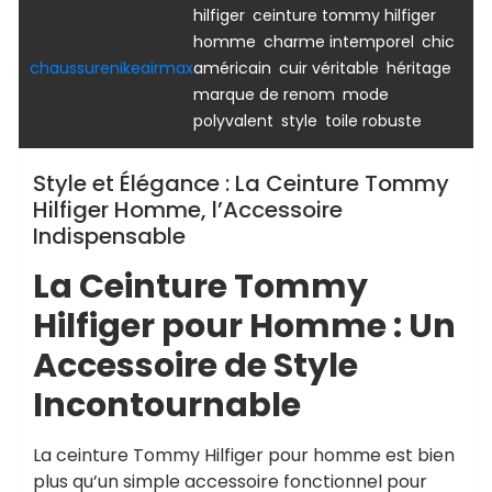
,
hilfiger
ceinture tommy hilfiger
,
,
homme
charme intemporel
chic
,
,
,
chaussurenikeairmax
américain
cuir véritable
héritage
,
marque de renom
mode
,
,
polyvalent
style
toile robuste
Style et Élégance : La Ceinture Tommy
Hilfiger Homme, l’Accessoire
Indispensable
La Ceinture Tommy
Hilfiger pour Homme : Un
Accessoire de Style
Incontournable
La ceinture Tommy Hilfiger pour homme est bien
plus qu’un simple accessoire fonctionnel pour