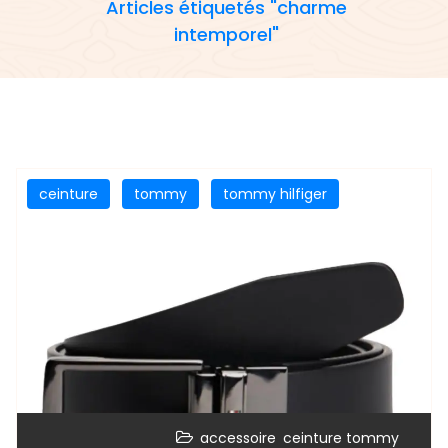
Articles étiquetés "charme
intemporel"
ceinture
tommy
tommy hilfiger
,
accessoire
ceinture tommy