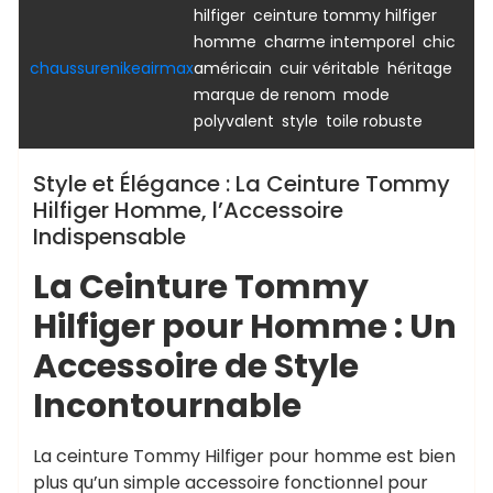
,
hilfiger
ceinture tommy hilfiger
,
,
homme
charme intemporel
chic
,
,
,
chaussurenikeairmax
américain
cuir véritable
héritage
,
marque de renom
mode
,
,
polyvalent
style
toile robuste
Style et Élégance : La Ceinture Tommy
Hilfiger Homme, l’Accessoire
Indispensable
La Ceinture Tommy
Hilfiger pour Homme : Un
Accessoire de Style
Incontournable
La ceinture Tommy Hilfiger pour homme est bien
plus qu’un simple accessoire fonctionnel pour