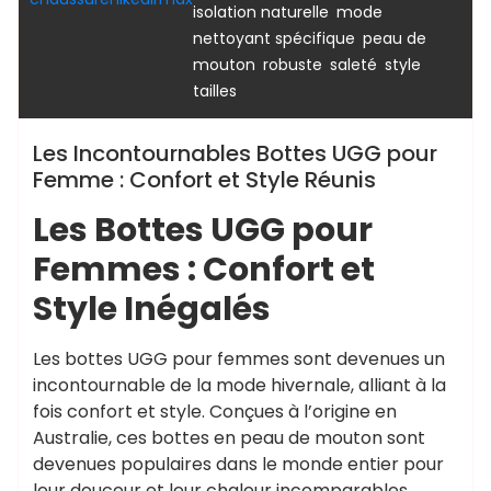
,
,
isolation naturelle
mode
,
nettoyant spécifique
peau de
,
,
,
,
mouton
robuste
saleté
style
tailles
Les Incontournables Bottes UGG pour
Femme : Confort et Style Réunis
Les Bottes UGG pour
Femmes : Confort et
Style Inégalés
Les bottes UGG pour femmes sont devenues un
incontournable de la mode hivernale, alliant à la
fois confort et style. Conçues à l’origine en
Australie, ces bottes en peau de mouton sont
devenues populaires dans le monde entier pour
leur douceur et leur chaleur incomparables.