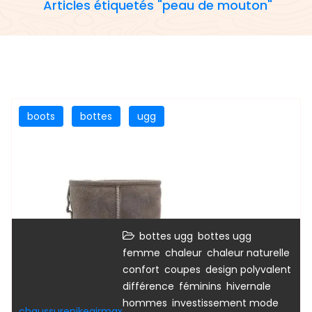
Articles étiquetés "peau de mouton"
boots
bottes
ugg
,
bottes ugg
bottes ugg
,
,
,
femme
chaleur
chaleur naturelle
,
,
,
confort
coupes
design polyvalent
,
,
,
différence
féminins
hivernale
,
,
hommes
investissement mode
chaussurenikeairmax