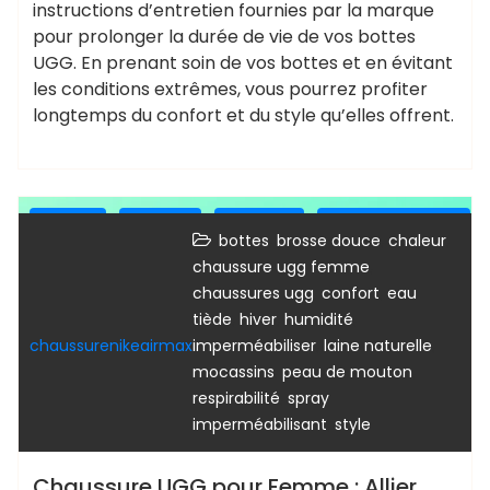
instructions d’entretien fournies par la marque
pour prolonger la durée de vie de vos bottes
UGG. En prenant soin de vos bottes et en évitant
les conditions extrêmes, vous pourrez profiter
longtemps du confort et du style qu’elles offrent.
bottes
bottine
bottines
bottines femme
,
,
,
bottes
brosse douce
chaleur
sandales
ugg
,
chaussure ugg femme
,
,
chaussures ugg
confort
eau
,
,
,
tiède
hiver
humidité
,
,
chaussurenikeairmax
imperméabiliser
laine naturelle
,
,
mocassins
peau de mouton
,
respirabilité
spray
,
imperméabilisant
style
Chaussure UGG pour Femme : Allier