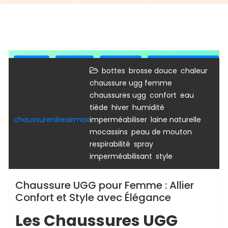
bottes
bottine
bottines
bottines femme
,
,
,
bottes
brosse douce
chaleur
sandales
ugg
,
chaussure ugg femme
,
,
chaussures ugg
confort
eau
,
,
,
tiède
hiver
humidité
,
,
chaussurenikeairmax
imperméabiliser
laine naturelle
,
,
mocassins
peau de mouton
,
respirabilité
spray
,
imperméabilisant
style
Chaussure UGG pour Femme : Allier
Confort et Style avec Élégance
Les Chaussures UGG