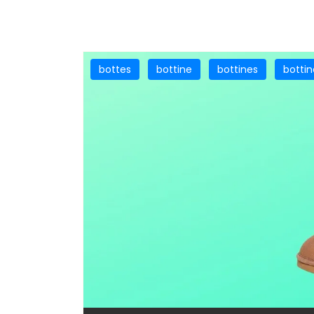
bottes
bottine
bottines
botti