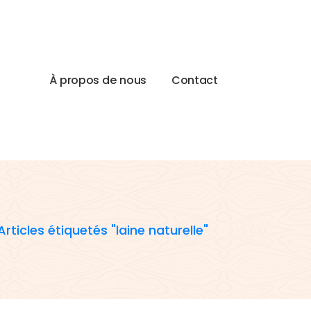
À
p
r
o
p
o
s
d
e
n
o
u
s
C
o
n
t
a
c
t
Articles étiquetés "laine naturelle"