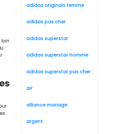
adidas originals femme
adidas pas cher
adidas superstar
loin
du
adidas superstar homme
r
s
adidas superstar pas cher
des
air
alliance mariage
our
les
argent