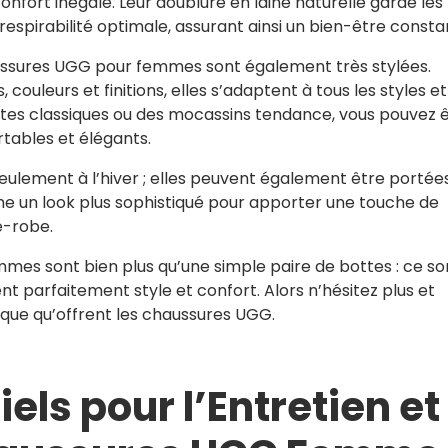
nfort inégalé. Leur doublure en laine naturelle garde les
spirabilité optimale, assurant ainsi un bien-être consta
haussures UGG pour femmes sont également très stylées.
couleurs et finitions, elles s’adaptent à tous les styles et
ttes classiques ou des mocassins tendance, vous pouvez 
rtables et élégants.
eulement à l’hiver ; elles peuvent également être portée
 un look plus sophistiqué pour apporter une touche de
e-robe.
es sont bien plus qu’une simple paire de bottes : ce so
t parfaitement style et confort. Alors n’hésitez plus et
ique qu’offrent les chaussures UGG.
els pour l’Entretien et