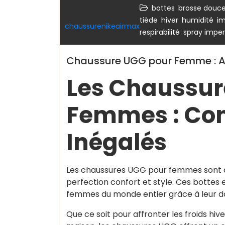
,
bottes
brosse douc
,
,
,
tiède
hiver
humidité
im
chaussurenikeairmax
,
respirabilité
spray imper
Chaussure UGG pour Femme : All
Les Chaussur
Femmes : Conf
Inégalés
Les chaussures UGG pour femmes sont de
perfection confort et style. Ces botte
femmes du monde entier grâce à leur dou
Que ce soit pour affronter les froids h