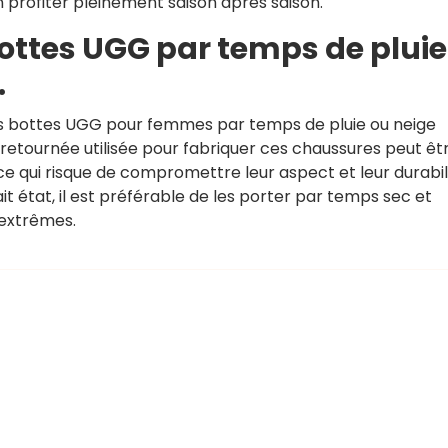
 profiter pleinement saison après saison.
 bottes UGG par temps de pluie
.
es bottes UGG pour femmes par temps de pluie ou neige
retournée utilisée pour fabriquer ces chaussures peut êt
 qui risque de compromettre leur aspect et leur durabili
 état, il est préférable de les porter par temps sec et
 extrêmes.