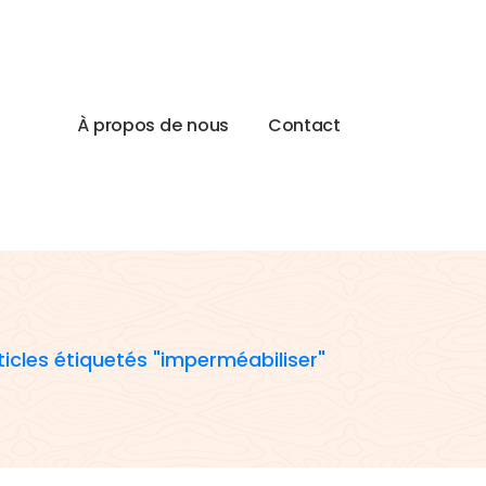
À
p
r
o
p
o
s
d
e
n
o
u
s
C
o
n
t
a
c
t
ticles étiquetés "imperméabiliser"