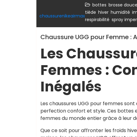
,
bottes
brosse douc
,
,
,
tiède
hiver
humidité
im
chaussurenikeairmax
,
respirabilité
spray imper
Chaussure UGG pour Femme : All
Les Chaussur
Femmes : Conf
Inégalés
Les chaussures UGG pour femmes sont de
perfection confort et style. Ces botte
femmes du monde entier grâce à leur dou
Que ce soit pour affronter les froids h