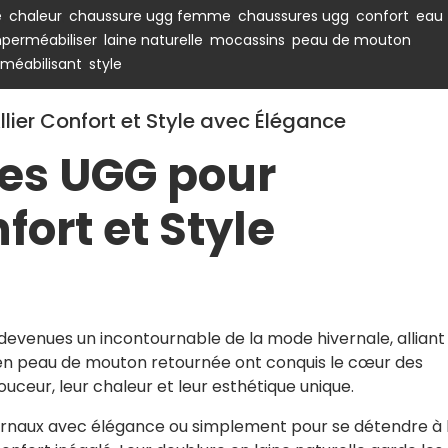
,
,
,
,
,
e
chaleur
chaussure ugg femme
chaussures ugg
confort
eau
,
,
,
,
perméabiliser
laine naturelle
mocassins
peau de mouton
,
méabilisant
style
ier Confort et Style avec Élégance
es UGG pour
ort et Style
venues un incontournable de la mode hivernale, alliant 
s en peau de mouton retournée ont conquis le cœur des
ceur, leur chaleur et leur esthétique unique.
ivernaux avec élégance ou simplement pour se détendre à 