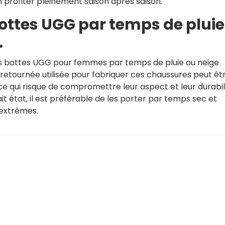
 profiter pleinement saison après saison.
 bottes UGG par temps de pluie
.
es bottes UGG pour femmes par temps de pluie ou neige
retournée utilisée pour fabriquer ces chaussures peut êt
 qui risque de compromettre leur aspect et leur durabili
 état, il est préférable de les porter par temps sec et
 extrêmes.