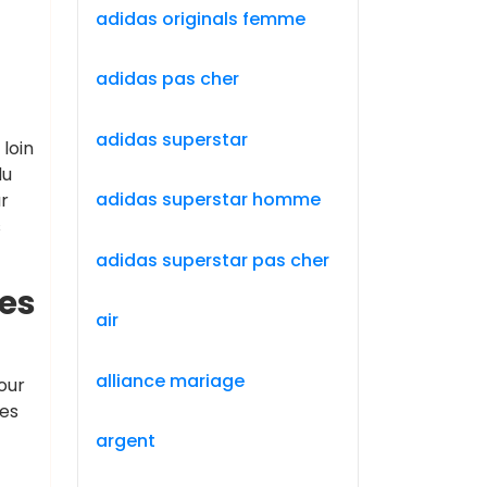
adidas originals femme
adidas pas cher
adidas superstar
loin
du
adidas superstar homme
r
s
adidas superstar pas cher
des
air
alliance mariage
our
les
argent