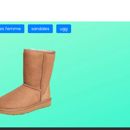
nes femme
sandales
ugg