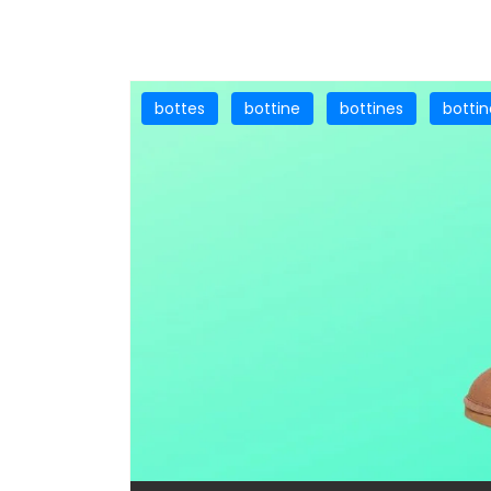
bottes
bottine
bottines
botti