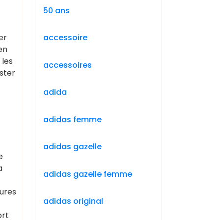
50 ans
er
accessoire
en
 les
accessoires
ster
adida
adidas femme
adidas gazelle
e
a
adidas gazelle femme
sures
adidas original
ort