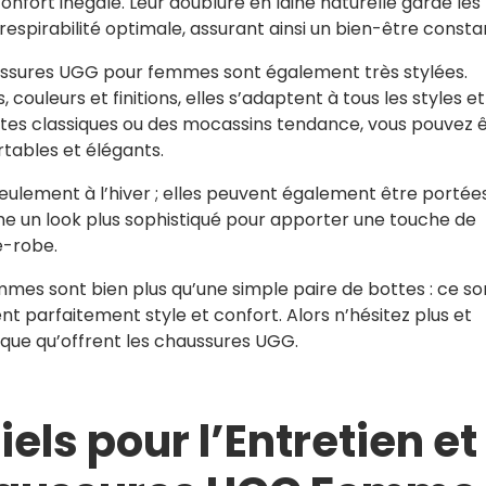
nfort inégalé. Leur doublure en laine naturelle garde les
spirabilité optimale, assurant ainsi un bien-être consta
haussures UGG pour femmes sont également très stylées.
couleurs et finitions, elles s’adaptent à tous les styles et
ttes classiques ou des mocassins tendance, vous pouvez 
rtables et élégants.
eulement à l’hiver ; elles peuvent également être portée
 un look plus sophistiqué pour apporter une touche de
e-robe.
es sont bien plus qu’une simple paire de bottes : ce so
t parfaitement style et confort. Alors n’hésitez plus et
ique qu’offrent les chaussures UGG.
els pour l’Entretien et