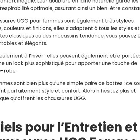
nfort inégalé. Leur doublure en laine naturelle garde les
spirabilité optimale, assurant ainsi un bien-être consta
haussures UGG pour femmes sont également très stylées.
couleurs et finitions, elles s’adaptent à tous les styles et
ttes classiques ou des mocassins tendance, vous pouvez 
rtables et élégants.
eulement à l’hiver ; elles peuvent également être portée
 un look plus sophistiqué pour apporter une touche de
e-robe.
es sont bien plus qu’une simple paire de bottes : ce so
t parfaitement style et confort. Alors n’hésitez plus et
ique qu’offrent les chaussures UGG.
els pour l’Entretien et