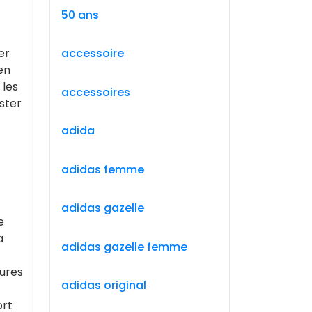
50 ans
er
accessoire
en
 les
accessoires
ster
adida
adidas femme
adidas gazelle
e
a
adidas gazelle femme
sures
adidas original
ort