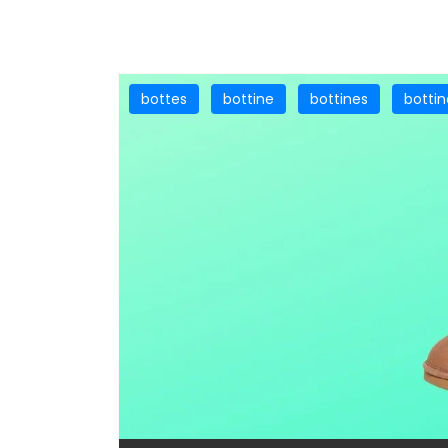
bottes
bottine
bottines
botti