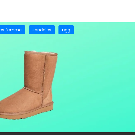
nes femme
sandales
ugg