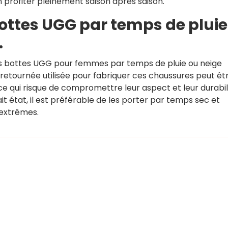
 profiter pleinement saison après saison.
 bottes UGG par temps de pluie
.
es bottes UGG pour femmes par temps de pluie ou neige
retournée utilisée pour fabriquer ces chaussures peut êt
 qui risque de compromettre leur aspect et leur durabili
 état, il est préférable de les porter par temps sec et
 extrêmes.