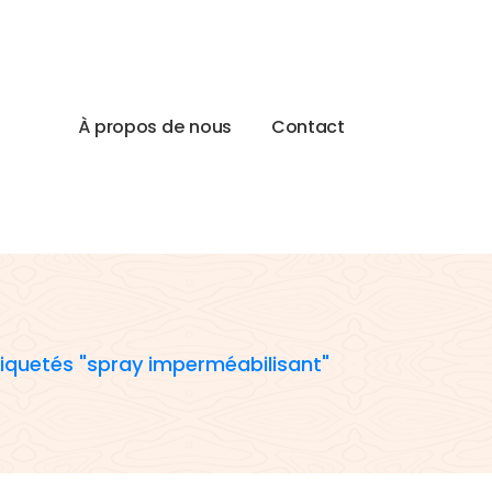
À
p
r
o
p
o
s
d
e
n
o
u
s
C
o
n
t
a
c
t
tiquetés "spray imperméabilisant"