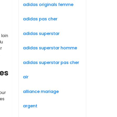
adidas originals femme
adidas pas cher
adidas superstar
loin
du
adidas superstar homme
r
s
adidas superstar pas cher
des
air
alliance mariage
our
les
argent