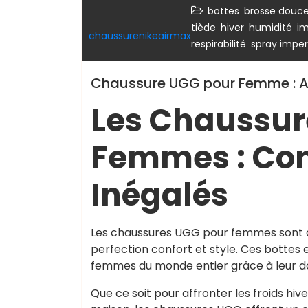
,
bottes
brosse douc
,
,
,
tiède
hiver
humidité
im
chaussurenikeairmax
,
respirabilité
spray imper
Chaussure UGG pour Femme : All
Les Chaussur
Femmes : Conf
Inégalés
Les chaussures UGG pour femmes sont de
perfection confort et style. Ces botte
femmes du monde entier grâce à leur dou
Que ce soit pour affronter les froids h