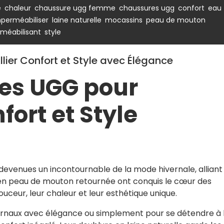
,
,
,
,
,
e
chaleur
chaussure ugg femme
chaussures ugg
confort
eau
,
,
,
,
perméabiliser
laine naturelle
mocassins
peau de mouton
,
méabilisant
style
ier Confort et Style avec Élégance
es UGG pour
ort et Style
venues un incontournable de la mode hivernale, alliant 
s en peau de mouton retournée ont conquis le cœur des
ceur, leur chaleur et leur esthétique unique.
ivernaux avec élégance ou simplement pour se détendre à 