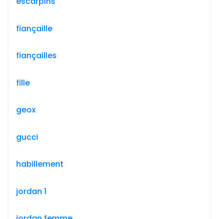
escarpins
fiançaille
fiançailles
fille
geox
gucci
habillement
jordan 1
jordan femme