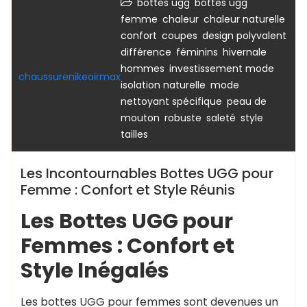
,
bottes ugg
bottes ugg
,
,
,
femme
chaleur
chaleur naturelle
,
,
,
confort
coupes
design polyvalent
,
,
,
différence
féminins
hivernale
,
,
hommes
investissement mode
chaussurenikeairmax
,
,
isolation naturelle
mode
,
nettoyant spécifique
peau de
,
,
,
,
mouton
robuste
saleté
style
tailles
Les Incontournables Bottes UGG pour
Femme : Confort et Style Réunis
Les Bottes UGG pour
Femmes : Confort et
Style Inégalés
Les bottes UGG pour femmes sont devenues un