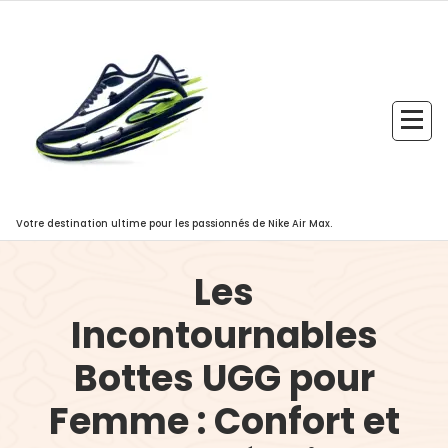
Aller
au
contenu
Votre destination ultime pour les passionnés de Nike Air Max.
Les
Incontournables
Bottes UGG pour
Femme : Confort et