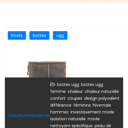
boots
bottes
ugg
,
bottes ugg
bottes ugg
,
,
,
femme
chaleur
chaleur naturelle
,
,
,
confort
coupes
design polyvalent
,
,
,
différence
féminins
hivernale
,
,
hommes
investissement mode
chaussurenikeairmax
,
,
isolation naturelle
mode
,
nettoyant spécifique
peau de