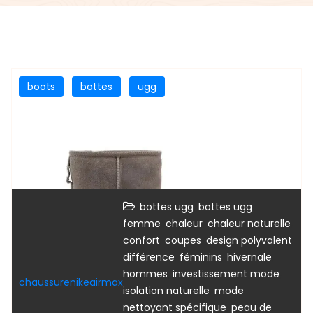
boots
bottes
ugg
,
bottes ugg
bottes ugg
,
,
,
femme
chaleur
chaleur naturelle
,
,
,
confort
coupes
design polyvalent
,
,
,
différence
féminins
hivernale
,
,
hommes
investissement mode
chaussurenikeairmax
,
,
isolation naturelle
mode
,
nettoyant spécifique
peau de