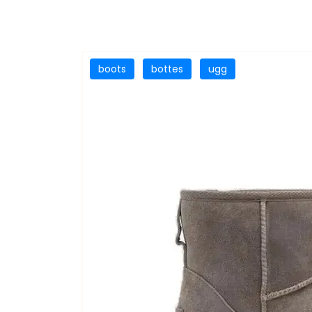
boots
bottes
ugg