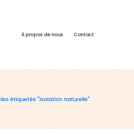
À
p
r
o
p
o
s
d
e
n
o
u
s
C
o
n
t
a
c
t
cles étiquetés "isolation naturelle"