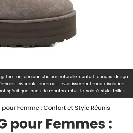
,
,
,
,
,
ugg femme
chaleur
chaleur naturelle
confort
coupes
design
,
,
,
,
éminins
hivernale
hommes
investissement mode
isolation
,
,
,
,
,
nt spécifique
peau de mouton
robuste
saleté
style
tailles
 pour Femme : Confort et Style Réunis
GG pour Femmes :