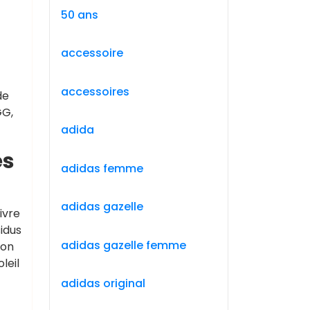
50 ans
accessoire
accessoires
de
GG,
adida
es
adidas femme
adidas gazelle
ivre
sidus
adidas gazelle femme
ton
leil
adidas original