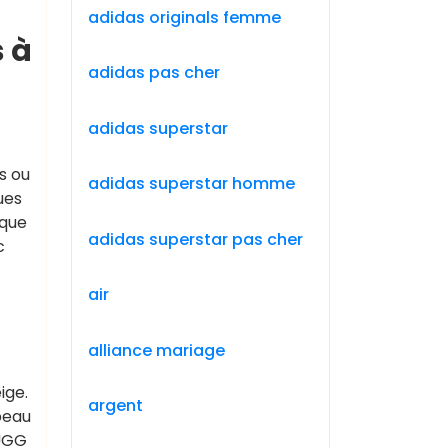
adidas originals femme
 à
adidas pas cher
adidas superstar
s ou
adidas superstar homme
ues
 que
adidas superstar pas cher
c
air
alliance mariage
ige.
argent
peau
 UGG