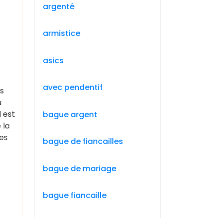
argenté
armistice
asics
avec pendentif
s
u
l est
bague argent
 la
tes
bague de fiancailles
bague de mariage
bague fiancaille