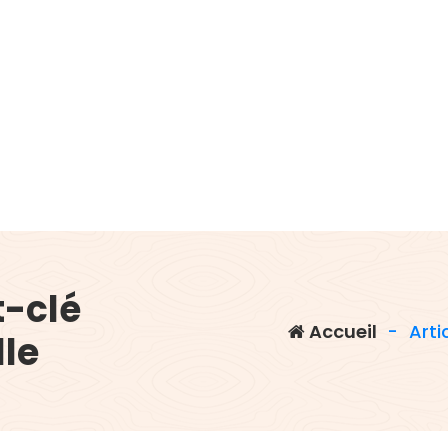
t-clé
Accueil
-
Arti
lle