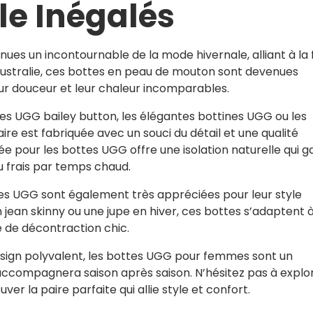
yle Inégalés
s un incontournable de la mode hivernale, alliant à la f
n Australie, ces bottes en peau de mouton sont devenues
ur douceur et leur chaleur incomparables.
tes UGG bailey button, les élégantes bottines UGG ou les
e est fabriquée avec un souci du détail et une qualité
ée pour les bottes UGG offre une isolation naturelle qui g
u frais par temps chaud.
ttes UGG sont également très appréciées pour leur style
 jean skinny ou une jupe en hiver, ces bottes s’adaptent 
e de décontraction chic.
design polyvalent, les bottes UGG pour femmes sont un
accompagnera saison après saison. N’hésitez pas à explo
er la paire parfaite qui allie style et confort.