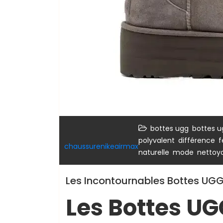
,
bottes ugg
bottes 
,
,
polyvalent
différence
f
chaussurenikeairmax
,
,
naturelle
mode
nettoya
Les Incontournables Bottes UGG
Les Bottes U