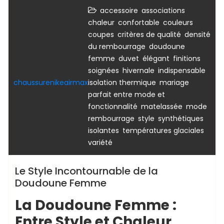
,
,
accessoire
associations
,
,
,
chaleur
confortable
couleurs
,
,
coupes
critères de qualité
densité
,
du rembourrage
doudoune
,
,
,
femme
duvet
élégant
finitions
,
,
,
soignées
hivernale
indispensable
,
chaussurenikeairmax
isolation thermique
mariage
parfait entre mode et
,
,
,
fonctionnalité
matelassée
mode
,
,
rembourrage
style
synthétiques
,
,
isolantes
températures glaciales
variété
Le Style Incontournable de la
Doudoune Femme
La Doudoune Femme :
Entre Style et Chaleur