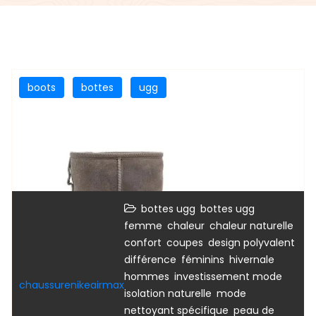
boots
bottes
ugg
,
bottes ugg
bottes ugg
,
,
,
femme
chaleur
chaleur naturelle
,
,
,
confort
coupes
design polyvalent
,
,
,
différence
féminins
hivernale
,
,
hommes
investissement mode
chaussurenikeairmax
,
,
isolation naturelle
mode
,
nettoyant spécifique
peau de