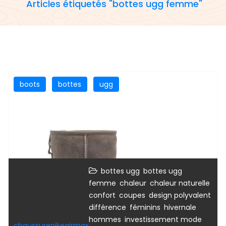
Articles étiquetés "bottes ugg femme"
boots
bottes
ugg
,
bottes ugg
bottes ugg
,
,
,
femme
chaleur
chaleur naturelle
,
,
,
confort
coupes
design polyvalent
,
,
,
différence
féminins
hivernale
,
,
hommes
investissement mode
chaussurenikeairmax