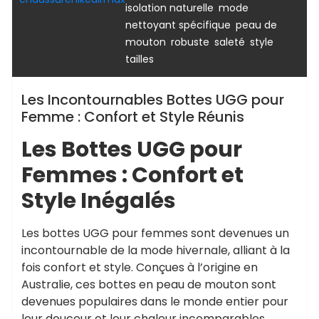
,
,
isolation naturelle
mode
,
nettoyant spécifique
peau de
,
,
,
,
mouton
robuste
saleté
style
tailles
Les Incontournables Bottes UGG pour
Femme : Confort et Style Réunis
Les Bottes UGG pour
Femmes : Confort et
Style Inégalés
Les bottes UGG pour femmes sont devenues un
incontournable de la mode hivernale, alliant à la
fois confort et style. Conçues à l’origine en
Australie, ces bottes en peau de mouton sont
devenues populaires dans le monde entier pour
leur douceur et leur chaleur incomparables.