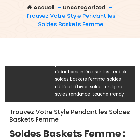
,
baskets femme
boutiques en
Accueil
-
Uncategorized
-
,
ligne
calendrier officiel des soldes
Trouvez Votre Style Pendant les
,
en france
confort et praticité des
Soldes Baskets Femme
,
,
achats en
designs audacieux
,
,
haute qualité
marques populaires
,
,
modèles classiques
new balance
,
nouvelles marques
occasion
chaussurenikeairmax
,
,
,
spéciale
paire parfaite
prix réduit
,
,
puma
réductions attractives
,
,
réductions intéressantes
reebok
Uncategorized
,
soldes baskets femme
soldes
,
,
d'été et d'hiver
soldes en ligne
,
styles tendance
touche trendy
Trouvez Votre Style Pendant les Soldes
Baskets Femme
Soldes Baskets Femme :