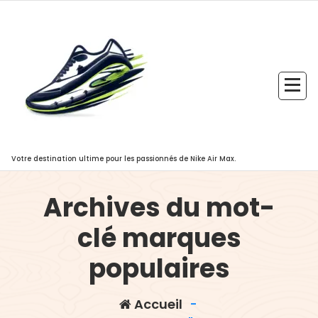
Aller
au
contenu
Votre destination ultime pour les passionnés de Nike Air Max.
Archives du mot-
clé marques
populaires
,
baskets femme
boutiques en
Accueil
-
,
ligne
calendrier officiel des soldes