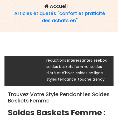
,
baskets femme
boutiques en
Accueil
-
,
ligne
calendrier officiel des soldes
Articles étiquetés "confort et praticité
,
en france
confort et praticité des
des achats en"
,
,
achats en
designs audacieux
,
,
haute qualité
marques populaires
,
,
modèles classiques
new balance
,
nouvelles marques
occasion
chaussurenikeairmax
,
,
,
spéciale
paire parfaite
prix réduit
,
,
puma
réductions attractives
,
,
réductions intéressantes
reebok
Uncategorized
,
soldes baskets femme
soldes
,
,
d'été et d'hiver
soldes en ligne
,
styles tendance
touche trendy
Trouvez Votre Style Pendant les Soldes
Baskets Femme
Soldes Baskets Femme :