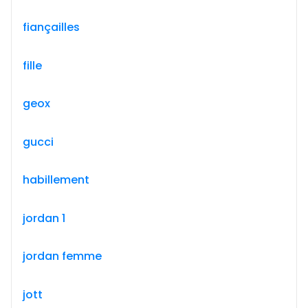
fiançailles
fille
geox
gucci
habillement
jordan 1
jordan femme
jott