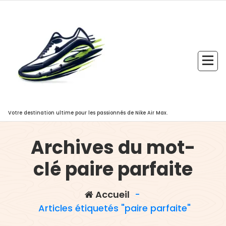
Aller
au
contenu
Votre destination ultime pour les passionnés de Nike Air Max.
Archives du mot-
clé paire parfaite
,
baskets femme
boutiques en
,
ligne
calendrier officiel des soldes
Accueil
-
,
en france
confort et praticité des
Articles étiquetés "paire parfaite"
,
,
achats en
designs audacieux
,
,
haute qualité
marques populaires