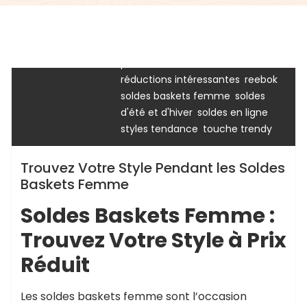
,
,
modèles classiques
new balance
,
nouvelles marques
occasion
chaussurenikeairmax
,
,
,
spéciale
paire parfaite
prix réduit
,
,
puma
réductions attractives
,
,
réductions intéressantes
reebok
Uncategorized
,
soldes baskets femme
soldes
,
,
d'été et d'hiver
soldes en ligne
,
styles tendance
touche trendy
Trouvez Votre Style Pendant les Soldes
Baskets Femme
Soldes Baskets Femme :
Trouvez Votre Style à Prix
Réduit
Les soldes baskets femme sont l’occasion