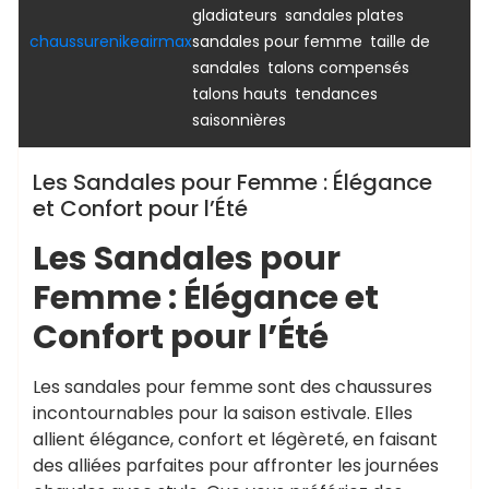
,
,
gladiateurs
sandales plates
,
chaussurenikeairmax
sandales pour femme
taille de
,
,
sandales
talons compensés
,
talons hauts
tendances
saisonnières
Les Sandales pour Femme : Élégance
et Confort pour l’Été
Les Sandales pour
Femme : Élégance et
Confort pour l’Été
Les sandales pour femme sont des chaussures
incontournables pour la saison estivale. Elles
allient élégance, confort et légèreté, en faisant
des alliées parfaites pour affronter les journées