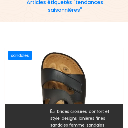
Articles étiquetés "tendances
saisonnières"
sandales
,
brides croisées
confort et
,
,
,
style
designs
lanières fines
,
sandales femme
sandales