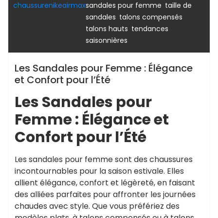
,
chaussurenikeairmax
sandales pour femme
taille de
,
,
sandales
talons compensés
,
talons hauts
tendances
saisonnières
Les Sandales pour Femme : Élégance
et Confort pour l’Été
Les Sandales pour
Femme : Élégance et
Confort pour l’Été
Les sandales pour femme sont des chaussures
incontournables pour la saison estivale. Elles
allient élégance, confort et légèreté, en faisant
des alliées parfaites pour affronter les journées
chaudes avec style. Que vous préfériez des
modèles plats, à talons compensés ou à talons