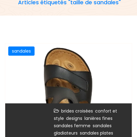
Articles étiquetés "taille de sandales"
sandales
,
brides croisées
confort et
,
,
,
style
designs
lanières fines
,
sandales femme
sandales
,
,
gladiateurs
sandales plates