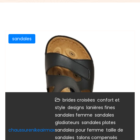
sandales
,
brides croisées
confort et
,
,
,
style
designs
lanières fines
,
sandales femme
sandales
,
,
gladiateurs
sandales plates
,
chaussurenikeairmax
sandales pour femme
taille de
,
,
sandales
talons compensés