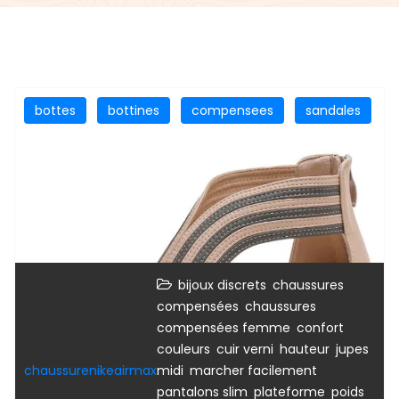
bottes
bottines
compensees
sandales
,
bijoux discrets
chaussures
,
compensées
chaussures
,
,
compensées femme
confort
,
,
,
couleurs
cuir verni
hauteur
jupes
,
,
chaussurenikeairmax
midi
marcher facilement
,
,
pantalons slim
plateforme
poids