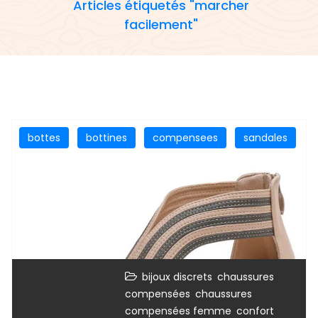
Articles étiquetés "marcher
facilement"
bottes
bottines
compensees
sandales
,
bijoux discrets
chaussures
,
compensées
chaussures
,
,
compensées femme
confort