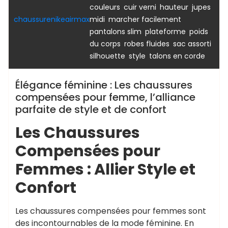
,
,
,
couleurs
cuir verni
hauteur
jupes
,
,
chaussurenikeairmax
midi
marcher facilement
,
,
pantalons slim
plateforme
poids
,
,
,
du corps
robes fluides
sac assorti
,
,
silhouette
style
talons en corde
Élégance féminine : Les chaussures
compensées pour femme, l’alliance
parfaite de style et de confort
Les Chaussures
Compensées pour
Femmes : Allier Style et
Confort
Les chaussures compensées pour femmes sont
des incontournables de la mode féminine. En