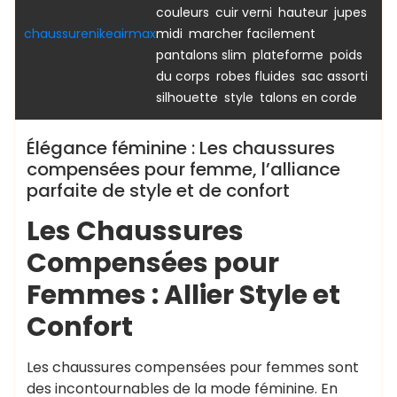
,
,
,
couleurs
cuir verni
hauteur
jupes
,
,
chaussurenikeairmax
midi
marcher facilement
,
,
pantalons slim
plateforme
poids
,
,
,
du corps
robes fluides
sac assorti
,
,
silhouette
style
talons en corde
Élégance féminine : Les chaussures
compensées pour femme, l’alliance
parfaite de style et de confort
Les Chaussures
Compensées pour
Femmes : Allier Style et
Confort
Les chaussures compensées pour femmes sont
des incontournables de la mode féminine. En