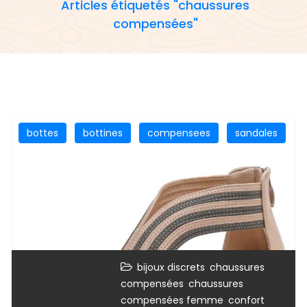
Articles étiquetés "chaussures
compensées"
bottes
bottines
compensees
sandales
,
bijoux discrets
chaussures
,
compensées
chaussures
,
,
compensées femme
confort