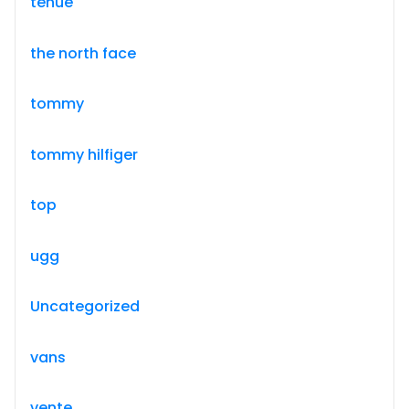
tenue
the north face
tommy
tommy hilfiger
top
ugg
Uncategorized
vans
vente