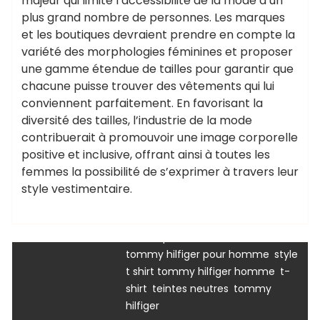
majeur qui limite l’accessibilité de la mode à un
plus grand nombre de personnes. Les marques
et les boutiques devraient prendre en compte la
variété des morphologies féminines et proposer
une gamme étendue de tailles pour garantir que
chacune puisse trouver des vêtements qui lui
,
col rond classique
col v
conviennent parfaitement. En favorisant la
,
,
élégant
confort
coton doux et
diversité des tailles, l’industrie de la mode
,
,
respirant
coupes ajustées
coupes
contribuerait à promouvoir une image corporelle
,
,
oversize
designs classiques
positive et inclusive, offrant ainsi à toutes les
,
,
esthétique soignée
fiabilité
femmes la possibilité de s’exprimer à travers leur
,
garde-robe masculine
logo
style vestimentaire.
,
reconnaissable
manches longues
chaussurenikeairmax
,
décontractées
matériaux de
,
haute qualité
modèles de t-shirts
,
,
tommy hilfiger pour homme
style
t shirt
tee
tee shirt
tommy
,
t shirt tommy hilfiger homme
t-
tommy hilfiger
,
,
shirt
teintes neutres
tommy
hilfiger