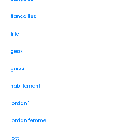
fiançailles
fille
geox
gucci
habillement
jordan 1
jordan femme
jott