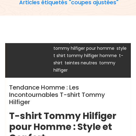
Articles étiquetés "coupes ajustées"
,
,
oversize
designs classiques
,
,
esthétique soignée
fiabilité
,
garde-robe masculine
logo
,
reconnaissable
manches longues
chaussurenikeairmax
,
décontractées
matériaux de
,
haute qualité
modèles de t-shirts
,
,
tommy hilfiger pour homme
style
t shirt
tee
tee shirt
tommy
,
t shirt tommy hilfiger homme
t-
tommy hilfiger
,
,
shirt
teintes neutres
tommy
hilfiger
Tendance Homme : Les
Incontournables T-shirt Tommy
Hilfiger
T-shirt Tommy Hilfiger
pour Homme : Style et