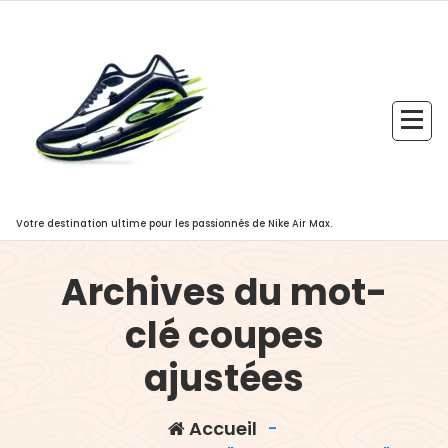
Aller
au
contenu
Votre destination ultime pour les passionnés de Nike Air Max.
Archives du mot-
clé coupes
ajustées
,
col rond classique
col v
,
,
élégant
confort
coton doux et
Accueil
-
,
,
respirant
coupes ajustées
coupes