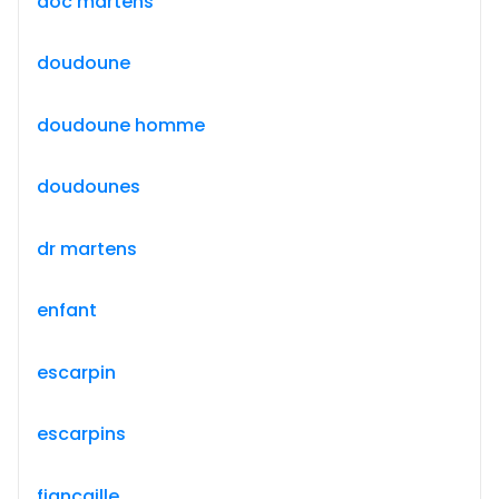
doc martens
doudoune
doudoune homme
doudounes
dr martens
enfant
escarpin
escarpins
fiançaille