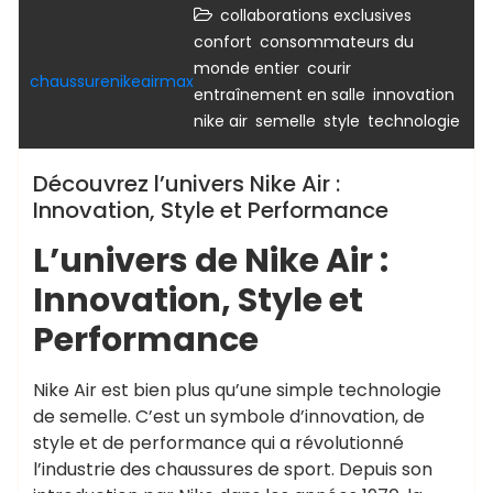
,
collaborations exclusives
,
confort
consommateurs du
,
,
monde entier
courir
chaussurenikeairmax
,
,
entraînement en salle
innovation
,
,
,
nike air
semelle
style
technologie
Découvrez l’univers Nike Air :
Innovation, Style et Performance
L’univers de Nike Air :
Innovation, Style et
Performance
Nike Air est bien plus qu’une simple technologie
de semelle. C’est un symbole d’innovation, de
style et de performance qui a révolutionné
l’industrie des chaussures de sport. Depuis son