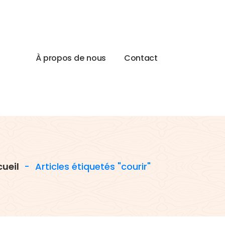
À
p
r
o
p
o
s
d
e
n
o
u
s
C
o
n
t
a
c
t
ueil
-
Articles étiquetés "courir"