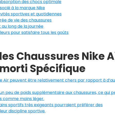
absorption des chocs optimale
ocié à la marque Nike
vités sportives et quotidiennes
urée de vie des chaussures
 au long de la journée
rs pour satisfaire tous les goûts
des Chaussures Nike A
 Amorti Spécifique
e Air peuvent être relativement chers par rapport à d’au
r un peu de poids supplémentaire aux chaussures, ce qui p
urs comme moins léger.
tains sportifs très exigeants pourraient préférer des
eur discipline sportive.