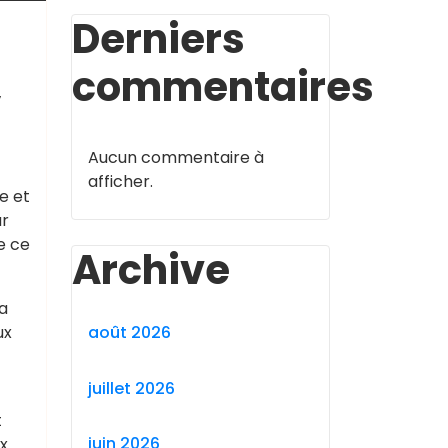
Derniers
,
commentaires
Aucun commentaire à
afficher.
e et
ar
e ce
Archive
la
ux
août 2026
juillet 2026
t
juin 2026
x