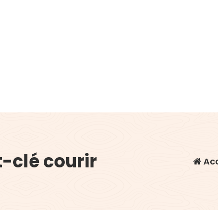
-clé courir
Acc