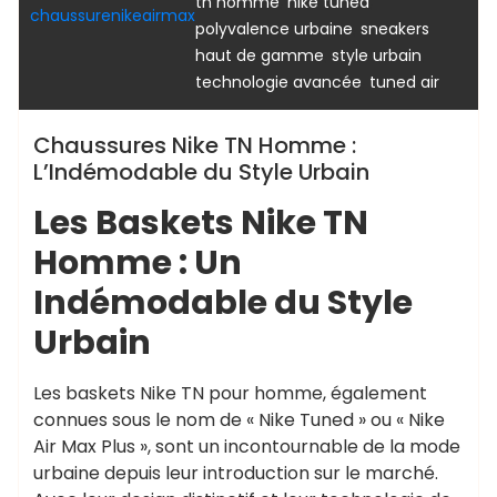
,
,
tn homme
nike tuned
chaussurenikeairmax
,
polyvalence urbaine
sneakers
,
,
haut de gamme
style urbain
,
technologie avancée
tuned air
Chaussures Nike TN Homme :
L’Indémodable du Style Urbain
Les Baskets Nike TN
Homme : Un
Indémodable du Style
Urbain
Les baskets Nike TN pour homme, également
connues sous le nom de « Nike Tuned » ou « Nike
Air Max Plus », sont un incontournable de la mode
urbaine depuis leur introduction sur le marché.