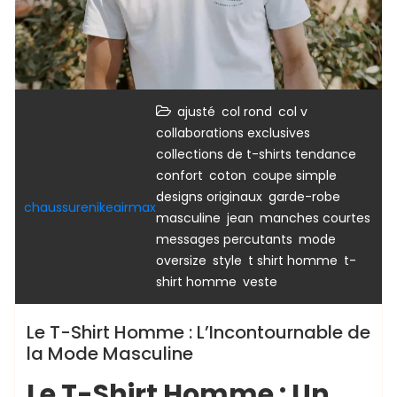
,
,
,
ajusté
col rond
col v
,
collaborations exclusives
,
collections de t-shirts tendance
,
,
,
confort
coton
coupe simple
,
designs originaux
garde-robe
chaussurenikeairmax
,
,
,
masculine
jean
manches courtes
,
,
messages percutants
mode
,
,
,
oversize
style
t shirt homme
t-
,
shirt homme
veste
Le T-Shirt Homme : L’Incontournable de
la Mode Masculine
Le T-Shirt Homme : Un