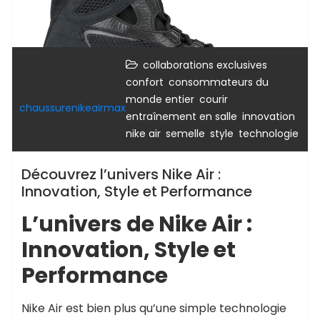
,
collaborations exclusives
,
confort
consommateurs du
,
,
monde entier
courir
chaussurenikeairmax
,
,
entraînement en salle
innovation
,
,
,
nike air
semelle
style
technologie
Découvrez l’univers Nike Air :
Innovation, Style et Performance
L’univers de Nike Air :
Innovation, Style et
Performance
Nike Air est bien plus qu’une simple technologie