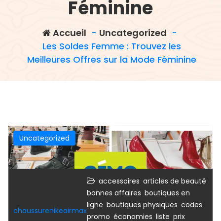
Féminine
Accueil
-
Uncategorized
-
Les Soldes Femme : Trouvez les
Meilleures Offres sur la Mode Féminine
Uncategorized
,
,
accessoires
articles de beauté
,
bonnes affaires
boutiques en
,
,
ligne
boutiques physiques
codes
chaussurenikeairmax
,
,
,
,
promo
économies
liste
prix