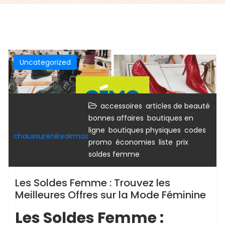
Uncategorized
,
,
accessoires
articles de beauté
,
bonnes affaires
boutiques en
,
,
ligne
boutiques physiques
codes
chaussurenikeairmax
,
,
,
,
promo
économies
liste
prix
soldes femme
Les Soldes Femme : Trouvez les
Meilleures Offres sur la Mode Féminine
Les Soldes Femme :