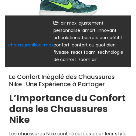
,
air max
ajustement
,
,
personnalisé
amorti innovant
,
,
articulations
baskets compétitif
,
,
chaussurenikeairmax
confort
confort au quotidien
,
,
flyease
react foam
technologie
,
de confort
zoom air
Le Confort Inégalé des Chaussures
Nike : Une Expérience à Partager
L’Importance du Confort
dans les Chaussures
Nike
Les chaussures Nike sont réputées pour leur style