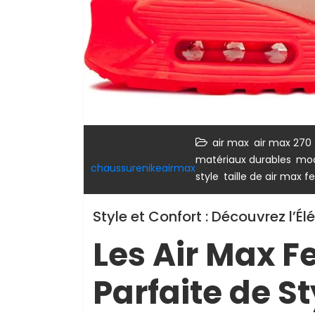
,
air max
air max 270
,
matériaux durables
mod
chaussurenikeairmax
,
style
taille de air max
Style et Confort : Découvrez l’
Les Air Max F
Parfaite de St