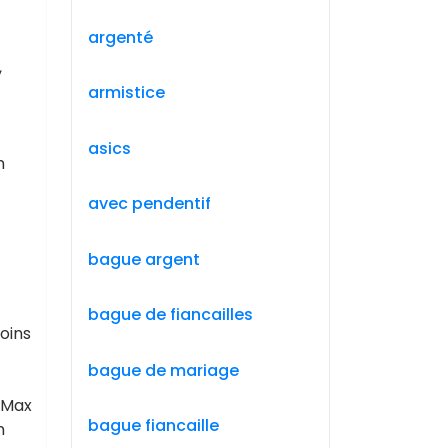
argenté
,
armistice
asics
n
avec pendentif
bague argent
bague de fiancailles
oins
bague de mariage
r Max
bague fiancaille
n