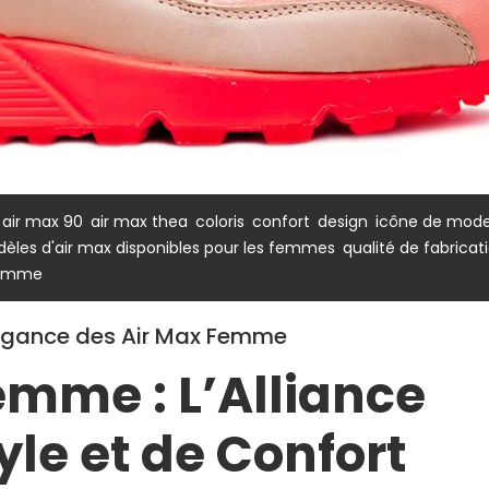
,
,
,
,
,
,
air max 90
air max thea
coloris
confort
design
icône de mod
,
èles d'air max disponibles pour les femmes
qualité de fabricat
 femme
Élégance des Air Max Femme
emme : L’Alliance
yle et de Confort