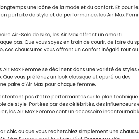
 longtemps une icône de la mode et du confort. Et pour le
on parfaite de style et de performance, les Air Max Fe
ire Air-Sole de Nike, les Air Max offrent un amorti
que pas. Que vous soyez en train de courir, de faire du s
, ces chaussures vous offrent un confort inégalé tout au
es Air Max Femme se déclinent dans une variété de styles 
s. Que vous préfériez un look classique et épuré ou des
a une paire d’Air Max pour chaque femme.
tentent pas d’être performantes sur le plan technique 
e de style. Portées par des célébrités, des influenceurs 
er, les Air Max Femme sont un accessoire incontournabl
ar chic ou que vous recherchiez simplement une chauss
es Air Max Femme sont le choix idéal. Découvrez dès