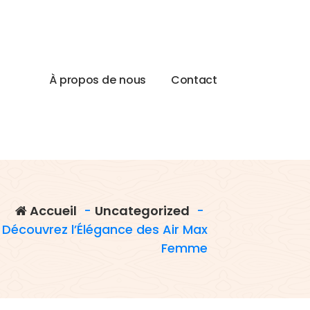
À
p
r
o
p
o
s
d
e
n
o
u
s
C
o
n
t
a
c
t
Accueil
-
Uncategorized
-
: Découvrez l’Élégance des Air Max
Femme