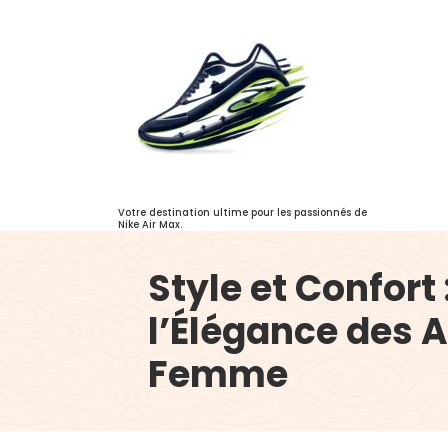
Aller
au
contenu
Votre destination ultime pour les passionnés de
Nike Air Max.
Style et Confort
l’Élégance des A
Femme