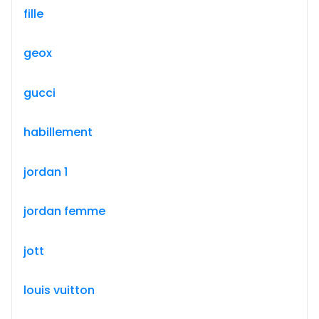
fille
geox
gucci
habillement
jordan 1
jordan femme
jott
louis vuitton