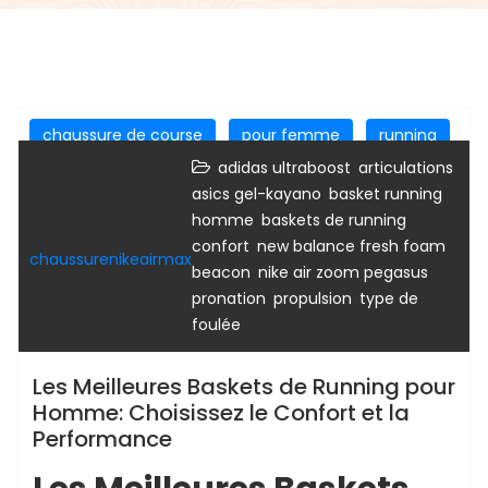
chaussure de course
pour femme
running
,
,
sport
sport femme
adidas ultraboost
articulations
,
asics gel-kayano
basket running
,
,
homme
baskets de running
,
confort
new balance fresh foam
chaussurenikeairmax
,
,
beacon
nike air zoom pegasus
,
,
pronation
propulsion
type de
foulée
Les Meilleures Baskets de Running pour
Homme: Choisissez le Confort et la
Performance