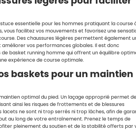
sures légères pour faciliter
astuce essentielle pour les hommes pratiquant la course 
s, vous facilitez vos mouvements et favorisez une sensati
re course. Des chaussures légères permettent également u
eut améliorer vos performances globales. Il est donc
de basket running homme qui offrent un équilibre optim
 une expérience de course optimale.
 vos baskets pour un maintien
n maintien optimal du pied. Un laçage approprié permet d
uisant ainsi les risques de frottements et de blessures
lacets ne sont ni trop serrés ni trop lâches, afin de garan
tout au long de votre entraînement. Prenez le temps de
iter pleinement du soutien et de la stabilité offerts par 