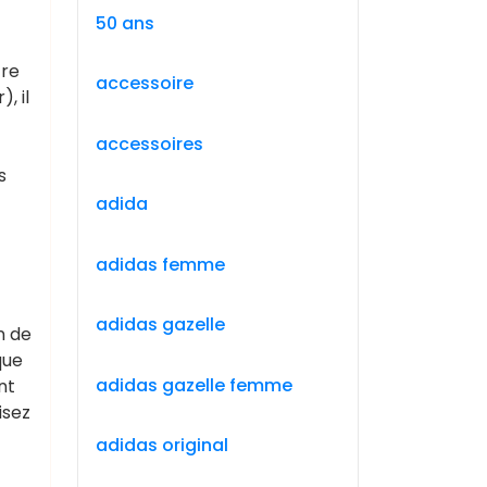
50 ans
tre
accessoire
, il
accessoires
s
adida
adidas femme
adidas gazelle
n de
que
adidas gazelle femme
nt
isez
adidas original