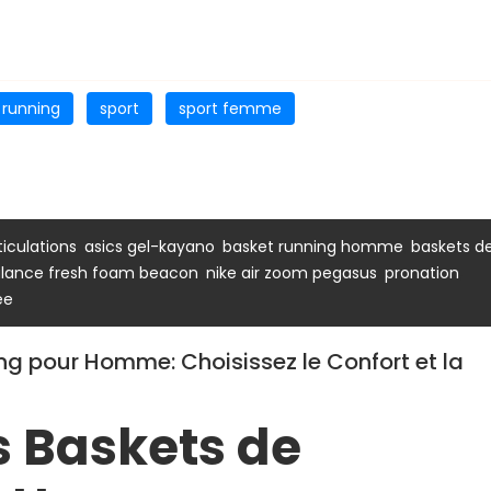
running
sport
sport femme
,
,
,
ticulations
asics gel-kayano
basket running homme
baskets d
,
,
,
lance fresh foam beacon
nike air zoom pegasus
pronation
ée
ng pour Homme: Choisissez le Confort et la
s Baskets de