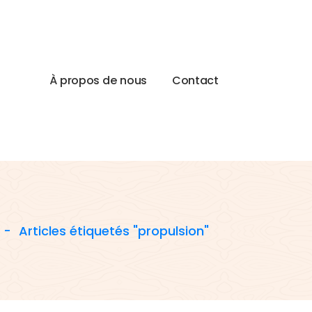
À
p
r
o
p
o
s
d
e
n
o
u
s
C
o
n
t
a
c
t
-
Articles étiquetés "propulsion"