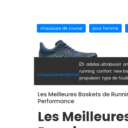
chaussure de course
pour femme
,
adidas ultraboost
ar
,
,
running
confort
new ba
chaussurenikeairmax
,
propulsion
type de foul
Les Meilleures Baskets de Runni
Performance
Les Meilleure