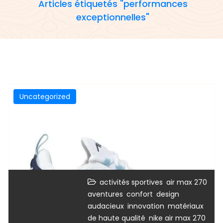
Articles étiquetés "performances
exceptionnelles"
Uncategorized
,
,
activités sportives
air max 270
,
,
aventures
confort
design
,
,
audacieux
innovation
matériaux
,
,
de haute qualité
nike air max 270