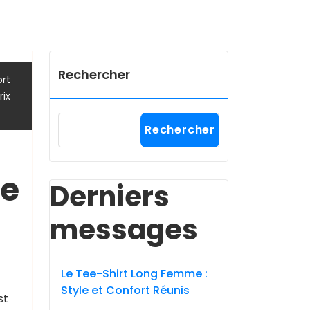
Rechercher
,
rt
rix
Rechercher
me
Derniers
messages
Le Tee-Shirt Long Femme :
Style et Confort Réunis
st