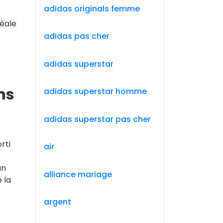
adidas originals femme
déale
adidas pas cher
adidas superstar
ns
adidas superstar homme
adidas superstar pas cher
e
rti
air
un
alliance mariage
 la
argent