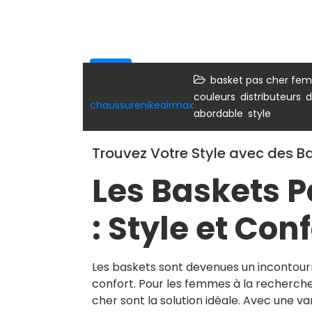
sport
basket pas cher fe
,
,
couleurs
distributeurs
d
chaussurenikeairmax
,
abordable
style
Trouvez Votre Style avec des 
Les Baskets 
: Style et Conf
Les baskets sont devenues un incontourna
confort. Pour les femmes à la recherche
cher sont la solution idéale. Avec une va