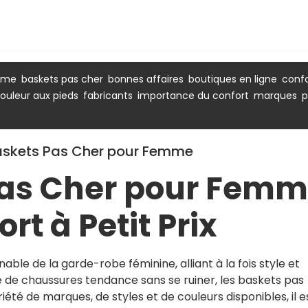
,
,
,
,
mme
baskets pas cher
bonnes affaires
boutiques en ligne
confo
,
,
,
,
ouleur aux pieds
fabricants
importance du confort
marques
p
Baskets Pas Cher pour Femme
Pas Cher pour Fem
ort à Petit Prix
ble de la garde-robe féminine, alliant à la fois style et
 de chaussures tendance sans se ruiner, les baskets pas
riété de marques, de styles et de couleurs disponibles, il e