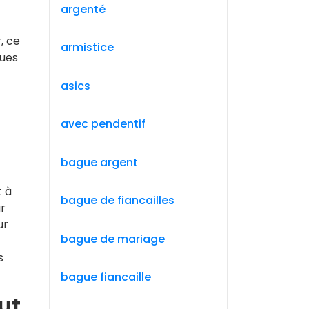
argenté
, ce
armistice
ques
asics
avec pendentif
bague argent
t à
bague de fiancailles
ur
ur
bague de mariage
s
bague fiancaille
ut