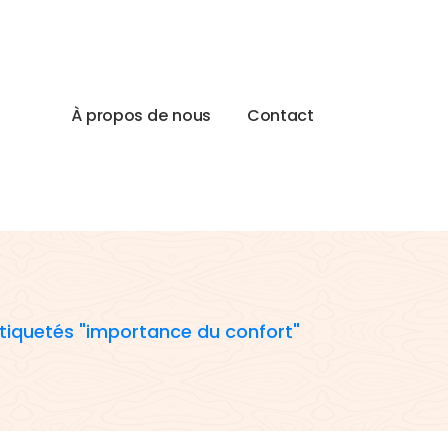
À
p
r
o
p
o
s
d
e
n
o
u
s
C
o
n
t
a
c
t
étiquetés "importance du confort"