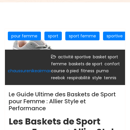
pour femme
sport
sport femme
sportive
,
activité sportive
basket sport
,
,
,
femme
baskets de sport
confort
,
,
,
chaussurenikeairmax
course à pied
fitness
puma
,
,
,
reebok
respirabilité
style
tennis
Le Guide Ultime des Baskets de Sport
pour Femme : Allier Style et
Performance
Les Baskets de Sport