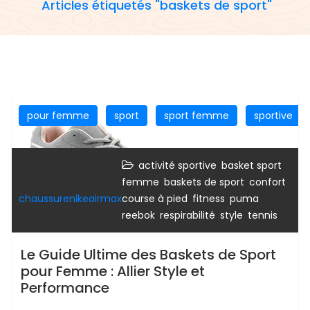
Articles étiquetés "baskets de sport"
pour femme
sport
sport femme
sportive
,
activité sportive
basket sport
,
,
,
femme
baskets de sport
confort
,
,
,
chaussurenikeairmax
course à pied
fitness
puma
,
,
,
reebok
respirabilité
style
tennis
Le Guide Ultime des Baskets de Sport
pour Femme : Allier Style et
Performance