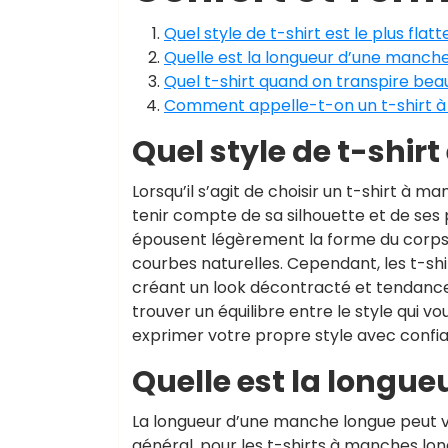
Quel style de t-shirt est le plus flatt
Quelle est la longueur d’une manche
Quel t-shirt quand on transpire be
Comment appelle-t-on un t-shirt à
Quel style de t-shirt 
Lorsqu’il s’agit de choisir un t-shirt à 
tenir compte de sa silhouette et de ses p
épousent légèrement la forme du corps p
courbes naturelles. Cependant, les t-sh
créant un look décontracté et tendance 
trouver un équilibre entre le style qui v
exprimer votre propre style avec confi
Quelle est la longu
La longueur d’une manche longue peut var
général, pour les t-shirts à manches l