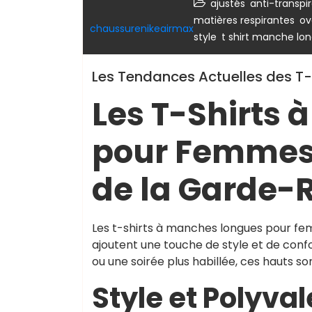
,
ajustés
anti-transpi
,
matières respirantes
ov
chaussurenikeairmax
,
style
t shirt manche l
Les Tendances Actuelles des T
Les T-Shirts
pour Femmes 
de la Garde-
Les t-shirts à manches longues pour fe
ajoutent une touche de style et de conf
ou une soirée plus habillée, ces hauts so
Style et Polyva