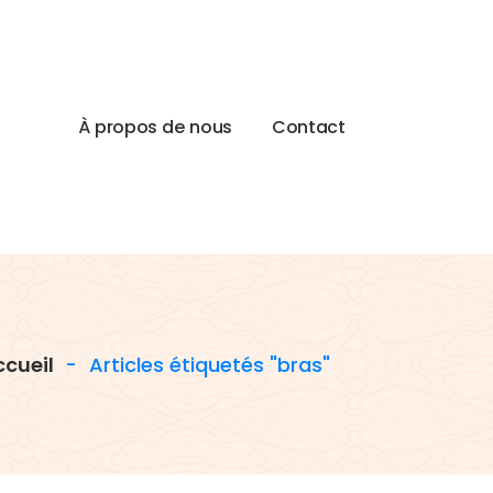
À
p
r
o
p
o
s
d
e
n
o
u
s
C
o
n
t
a
c
t
cueil
-
Articles étiquetés "bras"