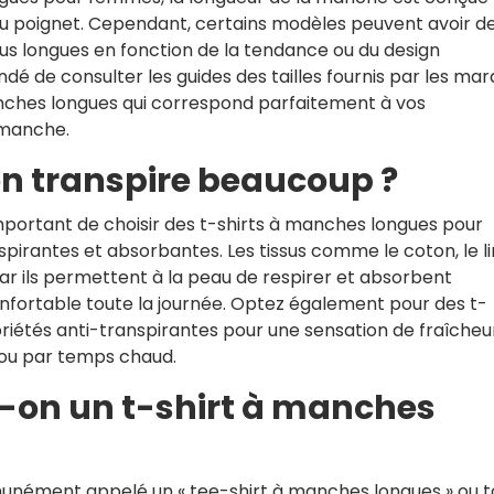
au poignet. Cependant, certains modèles peuvent avoir d
s longues en fonction de la tendance ou du design
é de consulter les guides des tailles fournis par les ma
anches longues qui correspond parfaitement à vos
 manche.
on transpire beaucoup ?
important de choisir des t-shirts à manches longues pour
irantes et absorbantes. Les tissus comme le coton, le li
ar ils permettent à la peau de respirer et absorbent
onfortable toute la journée. Optez également pour des t-
iétés anti-transpirantes pour une sensation de fraîcheu
 ou par temps chaud.
on un t-shirt à manches
unément appelé un « tee-shirt à manches longues » ou t