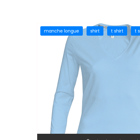
manche longue
shirt
t shirt
t 