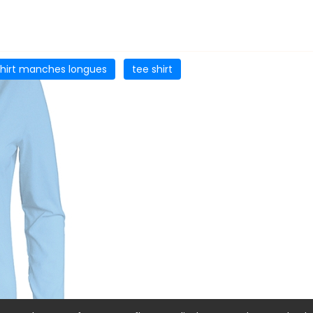
shirt manches longues
tee shirt