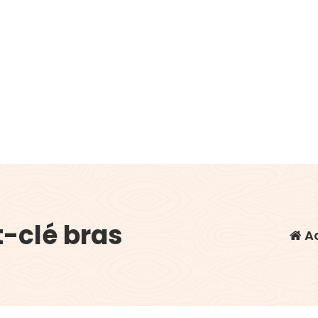
-clé bras
Ac