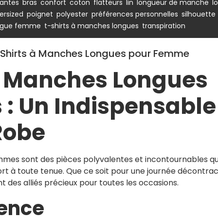
,
,
,
,
,
,
,
rantes
bras
confort
coton
flatteurs
lin
longueur de manche
l
,
,
,
,
,
ersized
poignet
polyester
préférences personnelles
silhouette
,
,
ongue femme
t-shirts à manches longues
transpiration
-Shirts à Manches Longues pour Femme
 à Manches Longues
: Un Indispensable
Robe
mmes sont des pièces polyvalentes et incontournables qu
ort à toute tenue. Que ce soit pour une journée décontra
nt des alliés précieux pour toutes les occasions.
lence