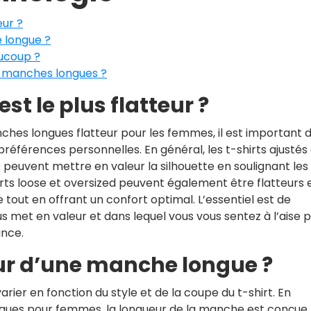
eur ?
 longue ?
aucoup ?
 manches longues ?
est le plus flatteur ?
manches longues flatteur pour les femmes, il est important 
références personnelles. En général, les t-shirts ajustés 
euvent mettre en valeur la silhouette en soulignant les
irts loose et oversized peuvent également être flatteurs 
tout en offrant un confort optimal. L’essentiel est de
ous met en valeur et dans lequel vous vous sentez à l’aise 
ance.
eur d’une manche longue ?
ier en fonction du style et de la coupe du t-shirt. En
ongues pour femmes, la longueur de la manche est conçue