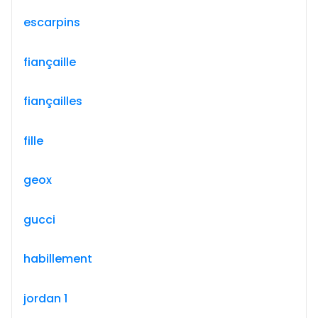
escarpins
fiançaille
fiançailles
fille
geox
gucci
habillement
jordan 1