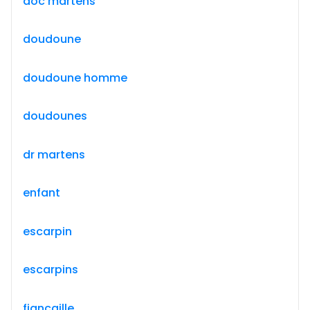
doc martens
doudoune
doudoune homme
doudounes
dr martens
enfant
escarpin
escarpins
fiançaille