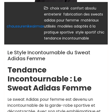
,
,
choix varié
confort absolu
,
entretenir
fabrication des sweats
,
adidas pour femme
matériaux
,
chaussurenikeairmax
utilisés
modèles adaptés à la
,
,
pratique sportive
style sportif chic
tendance incontournable
Le Style Incontournable du Sweat
Adidas Femme
Tendance
Incontournable : Le
Sweat Adidas Femme
Le sweat Adidas pour femme est devenu un
incontournable de la garde-robe sportive et
décontractée. Avec son style emblématique et