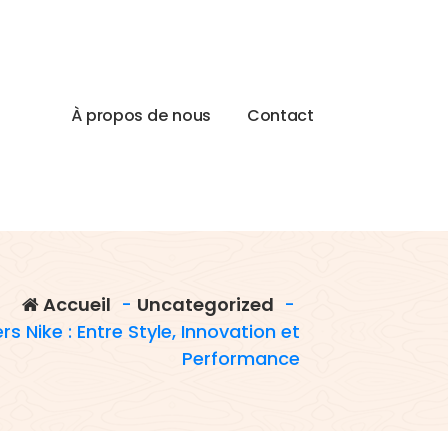
À
p
r
o
p
o
s
d
e
n
o
u
s
C
o
n
t
a
c
t
Accueil
-
Uncategorized
-
s Nike : Entre Style, Innovation et
Performance