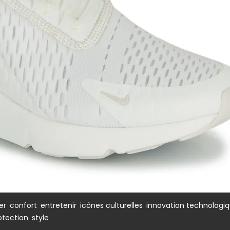
,
,
,
,
er
confort
entretenir
icônes culturelles
innovation technologi
,
otection
style