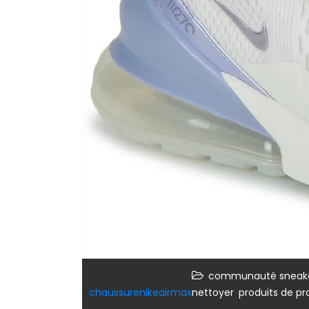
communauté sneak
,
chaussurenikeairmax
nettoyer
produits de pr