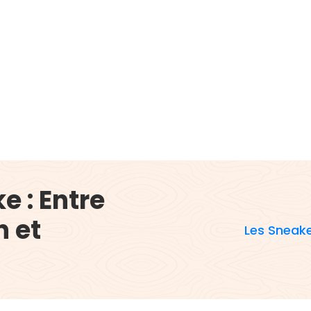
e : Entre
n et
Les Sneaker