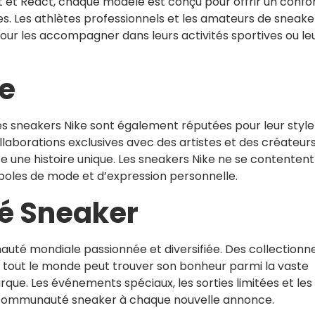
it et React, chaque modèle est conçu pour offrir un confo
s. Les athlètes professionnels et les amateurs de sneake
our les accompagner dans leurs activités sportives ou le
ue
es sneakers Nike sont également réputées pour leur style
llaborations exclusives avec des artistes et des créateur
 une histoire unique. Les sneakers Nike ne se contentent
boles de mode et d’expression personnelle.
é Sneaker
uté mondiale passionnée et diversifiée. Des collectionn
tout le monde peut trouver son bonheur parmi la vaste
e. Les événements spéciaux, les sorties limitées et les
la communauté sneaker à chaque nouvelle annonce.