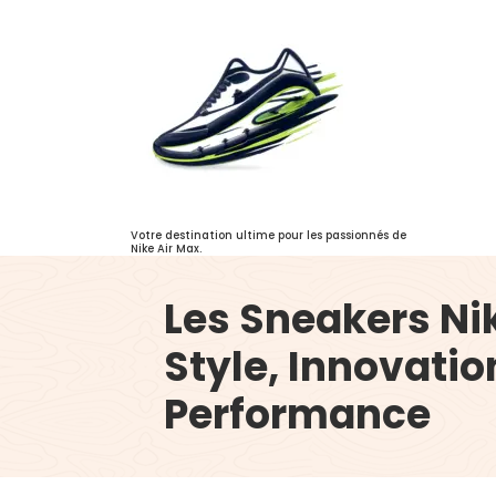
Aller
au
contenu
Votre destination ultime pour les passionnés de
Nike Air Max.
Les Sneakers Nik
Style, Innovatio
Performance