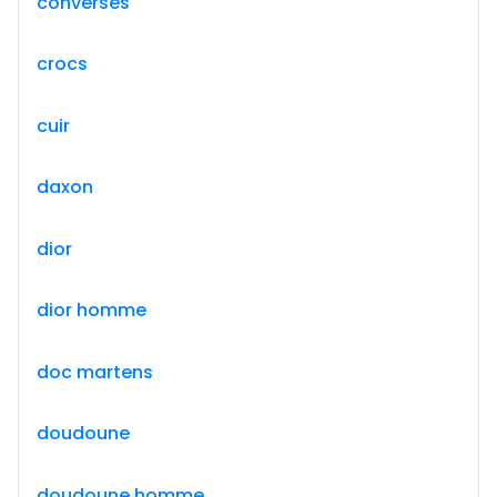
converses
crocs
cuir
daxon
dior
dior homme
doc martens
doudoune
doudoune homme