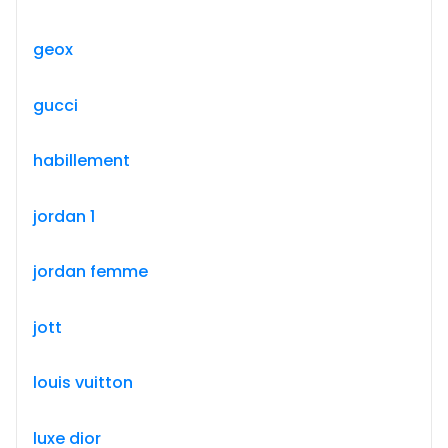
geox
gucci
habillement
jordan 1
jordan femme
jott
louis vuitton
luxe dior