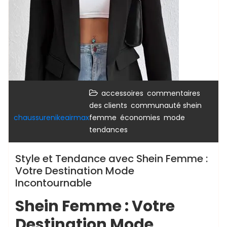
,
accessoires
commentaires
,
des clients
communauté shein
,
,
,
chaussurenikeairmax
femme
économies
mode
tendances
Style et Tendance avec Shein Femme :
Votre Destination Mode
Incontournable
Shein Femme : Votre
Destination Mode