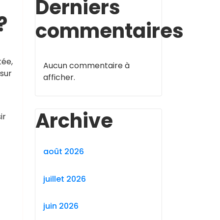
Derniers
?
commentaires
tée,
Aucun commentaire à
sur
afficher.
Archive
ir
août 2026
juillet 2026
juin 2026