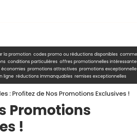
,
,
r la promotion
codes promo ou réductions disponibles
comme
,
,
ons
conditions particulières
offres promotionnelles intéressante
,
,
es économies
promotions attractives
promotions exceptionnelle
,
,
n ligne
réductions immanquables
remises exceptionnelles
les : Profitez de Nos Promotions Exclusives !
os Promotions
es !