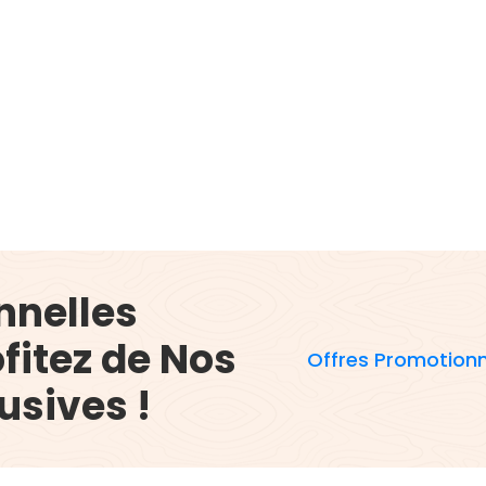
nnelles
rofitez de Nos
Offres Promotionnel
usives !