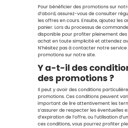
Pour bénéficier des promotions sur notre 
d’abord, assurez-vous de consulter rég
les offres en cours. Ensuite, ajoutez les
panier. Lors du processus de commande,
disponible pour profiter pleinement des 
achat en toute simplicité et attendez ave
N’hésitez pas à contacter notre service 
promotions sur notre site.
Y a-t-il des conditio
des promotions ?
Il peut y avoir des conditions particuli
promotions. Ces conditions peuvent vari
important de lire attentivement les te
s’assurer de respecter les éventuelles 
d’expiration de l’offre, ou l’utilisatio
ces conditions, vous pourrez profiter p