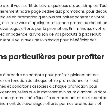
site, il vous suffit de suivre quelques étapes simples. Tou
ulièrement notre page dédiée aux promotions pour décou
 articles en promotion que vous souhaitez acheter à votre
 assurez-vous d’appliquer tout code promo ou réductio
avantages offerts par la promotion. Enfin, finalisez votre
c impatience la livraison de vos produits à prix réduit.
client si vous avez besoin d’aide pour bénéficier des
ns particulières pour profiter
ères à prendre en compte pour profiter pleinement des
er en fonction de chaque offre promotionnelle. Il est
rmes et conditions associés à chaque promotion pour
exigences, telles que le montant minimum d’achat, la date
n d’un code promo spécifique. En comprenant et en respecta
leinement des avantages offerts par nos promotions et