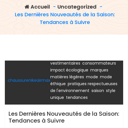
Accueil
-
Uncategorized
-
Les Dernières Nouveautés de la Saison:
Tendances à Suivre
,
accessoires
choix
,
,
vestimentaires
consommateurs
Uncategorized
,
,
impact écologique
marques
,
,
matières légères
mode
mode
chaussurenikeairmax
,
éthique
pratiques respectueuses
,
,
de l'environnement
saison
style
,
unique
tendances
Les Dernières Nouveautés de la Saison:
Tendances à Suivre