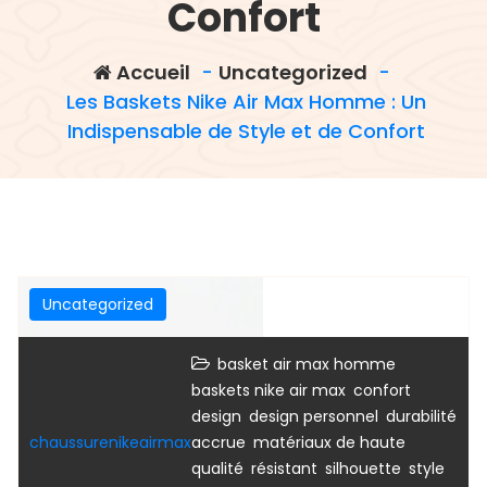
Confort
Accueil
-
Uncategorized
-
Les Baskets Nike Air Max Homme : Un
Indispensable de Style et de Confort
Uncategorized
,
basket air max homme
,
,
baskets nike air max
confort
,
,
design
design personnel
durabilité
,
chaussurenikeairmax
accrue
matériaux de haute
,
,
,
,
qualité
résistant
silhouette
style