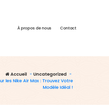
À
p
r
o
p
o
s
d
e
n
o
u
s
C
o
n
t
a
c
t
Accueil
-
Uncategorized
-
r les Nike Air Max : Trouvez Votre
Modèle Idéal !