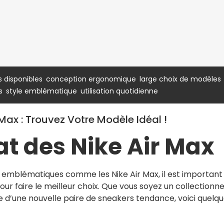
,
,
,
s disponibles
conception ergonomique
large choix de modèles
,
,
s
style emblématique
utilisation quotidienne
Max : Trouvez Votre Modèle Idéal !
at des Nike Air Max
es emblématiques comme les Nike Air Max, il est important
r faire le meilleur choix. Que vous soyez un collectionn
 d’une nouvelle paire de sneakers tendance, voici quelq