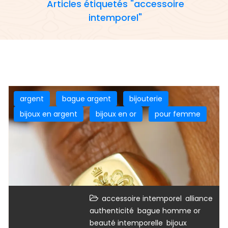
Articles étiquetés "accessoire
intemporel"
argent
bague argent
bijouterie
bijoux en argent
bijoux en or
pour femme
,
,
accessoire intemporel
alliance
,
,
authenticité
bague homme or
,
beauté intemporelle
bijoux