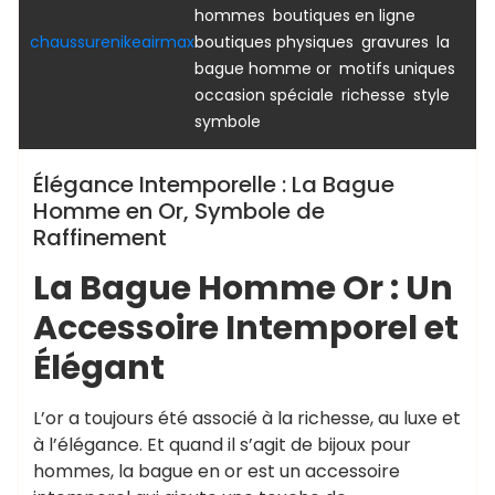
,
,
hommes
boutiques en ligne
,
,
chaussurenikeairmax
boutiques physiques
gravures
la
,
,
bague homme or
motifs uniques
,
,
,
occasion spéciale
richesse
style
symbole
Élégance Intemporelle : La Bague
Homme en Or, Symbole de
Raffinement
La Bague Homme Or : Un
Accessoire Intemporel et
Élégant
L’or a toujours été associé à la richesse, au luxe et
à l’élégance. Et quand il s’agit de bijoux pour
hommes, la bague en or est un accessoire